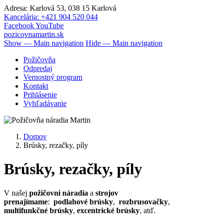
Skočiť
Adresa: Karlová 53, 038 15 Karlová
na
Kancelária: +421 904 520 044
hlavný
Facebook
YouTube
obsah
pozicovnamartin.sk
Show — Main navigation
Hide — Main navigation
Main
Požičovňa
navigation
Odpredaj
Vernostný program
Kontakt
Prihlásenie
Vyhľadávanie
Domov
Brúsky, rezačky, píly
Omrvinka
Brúsky, rezačky, píly
V našej
požičovni náradia
a
strojov
prenajímame
:
podlahové brúsky
,
rozbrusovačky
,
multifunkčné brúsky
,
excentrické brúsky
, atď.