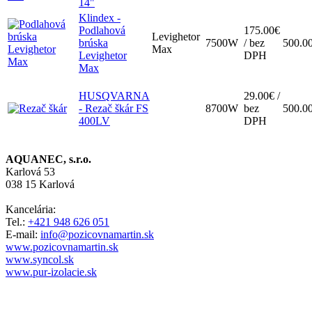
14"
Klindex -
Podlahová
175.00€
Levighetor
brúska
7500W
/ bez
500.0
Max
Levighetor
DPH
Max
HUSQVARNA
29.00€ /
- Rezač škár FS
8700W
bez
500.0
400LV
DPH
AQUANEC, s.r.o.
Karlová 53
038 15 Karlová
Kancelária:
Tel.:
+421 948 626 051
E-mail:
info@pozicovnamartin.sk
www.pozicovnamartin.sk
www.syncol.sk
www.pur-izolacie.sk