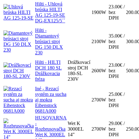
Hilti - Uhlová
23.00€ /
brúska HILTI
1900W
bez
200.0
AG 125-19-SE
DPH
DG-EX125/5´´
Hilti -
Diamantový
35.00€ /
brúsiaci stroj
2100W
bez
300.0
DG 150 DLX
DPH
230
Hilti - HILTI
Drážkovací
23.00€ /
DCH 180 SL
stroj DCH
2600W
bez
500.0
Drážkovacia
180-SL
DPH
fréza
230V
Iné - Rezací
systém za sucha
25.00€ /
aj mokra
2700W
bez
Eibenstock
DPH
0681A000
HUSQVARNA
-
Wet K
29.00€ /
Rozbrusovačka
3000EL
2700W
bez
250.0
Wet K 3000EL
14"
DPH