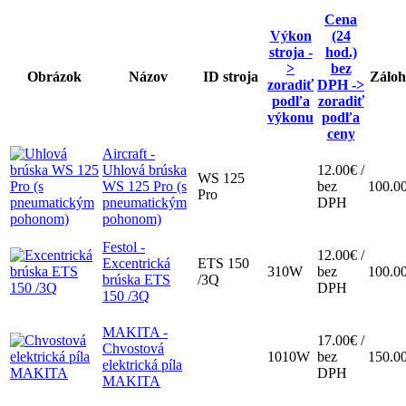
Cena
Výkon
(24
stroja -
hod.)
>
bez
Obrázok
Názov
ID stroja
Záloh
zoradiť
DPH ->
podľa
zoradiť
výkonu
podľa
ceny
Aircraft -
Uhlová brúska
12.00€ /
WS 125
WS 125 Pro (s
bez
100.0
Pro
pneumatickým
DPH
pohonom)
Festol -
12.00€ /
Excentrická
ETS 150
310W
bez
100.0
brúska ETS
/3Q
DPH
150 /3Q
MAKITA -
17.00€ /
Chvostová
1010W
bez
150.0
elektrická píla
DPH
MAKITA