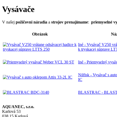
Vysávače
V našej
požičovni náradia
a
strojov prenajímame
:
priemyselné v
Obrázok
Ná
Iné - Vysávač V250 vrá
k tryskacej súprave L
Iné - Priemyselný vys
Nilfisk - Vysávač s au
IC
BLASTRAC - BLAST
AQUANEC, s.r.o.
Karlová 53
038 15 Karlová