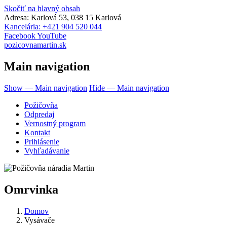
Skočiť na hlavný obsah
Adresa: Karlová 53, 038 15 Karlová
Kancelária: +421 904 520 044
Facebook
YouTube
pozicovnamartin.sk
Main navigation
Show — Main navigation
Hide — Main navigation
Požičovňa
Odpredaj
Vernostný program
Kontakt
Prihlásenie
Vyhľadávanie
Omrvinka
Domov
Vysávače