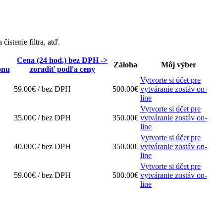
čistenie filtra, atď.
Cena (24 hod.) bez DPH ->
Záloha
Môj výber
onu
zoradiť podľa ceny
Vytvorte si účet pre
59.00€ / bez DPH
500.00€
vytváranie zostáv on-
line
Vytvorte si účet pre
35.00€ / bez DPH
350.00€
vytváranie zostáv on-
line
Vytvorte si účet pre
40.00€ / bez DPH
350.00€
vytváranie zostáv on-
line
Vytvorte si účet pre
59.00€ / bez DPH
500.00€
vytváranie zostáv on-
line