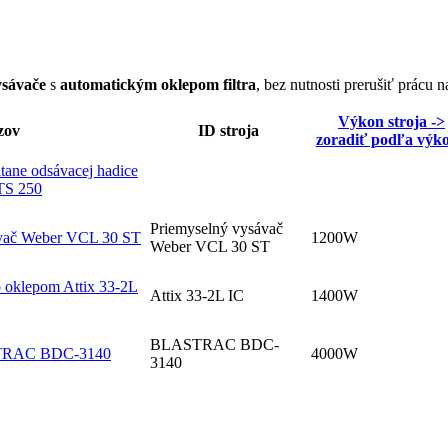
ysávače
s
automatickým oklepom filtra
, bez nutnosti prerušiť prácu na 
Výkon stroja ->
zov
ID stroja
zoradiť podľa výk
tane odsávacej hadice
TTS 250
Priemyselný vysávač
ávač Weber VCL 30 ST
1200W
Weber VCL 30 ST
to oklepom Attix 33-2L
Attix 33-2L IC
1400W
BLASTRAC BDC-
RAC BDC-3140
4000W
3140