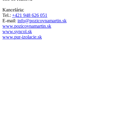
Kancelária:
Tel.:
+421 948 626 051
E-mail:
info@pozicovnamartin.sk
www.pozicovnamartin.sk
www.syncol.sk
www.pur-izolacie.sk